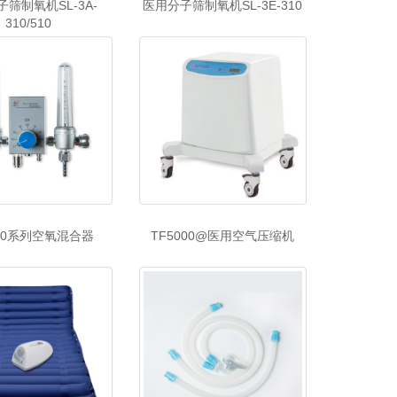
筛制氧机SL-3A-
医用分子筛制氧机SL-3E-310
310/510
000系列空氧混合器
TF5000@医用空气压缩机