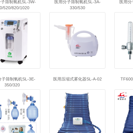
子筛制氧机SL-3W-
医用分子筛制氧机SL-3A-
医用分子
0/520/820/1020
330/530
子筛制氧机SL-3E-
医用压缩式雾化器SL-A-02
TF6
350/320