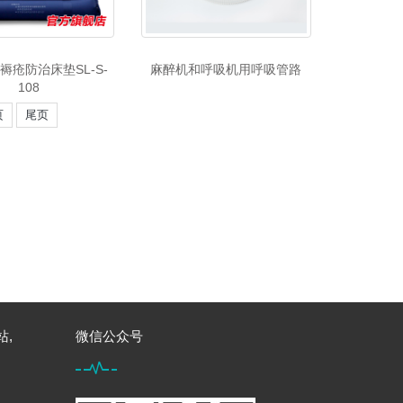
褥疮防治床垫SL-S-
麻醉机和呼吸机用呼吸管路
108
页
尾页
站,
微信公众号