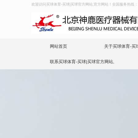
欢迎访问买球体育-买球|买球官方网站,官方网站！全国服务热线：400-
网站首页
关于买球体育-买
联系买球体育-买球|买球官方网站,