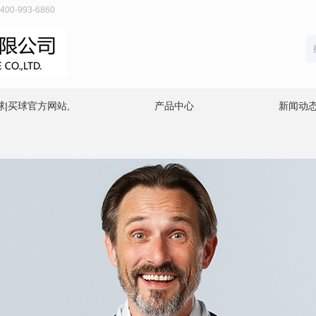
993-6860
球|买球官方网站,
产品中心
新闻动