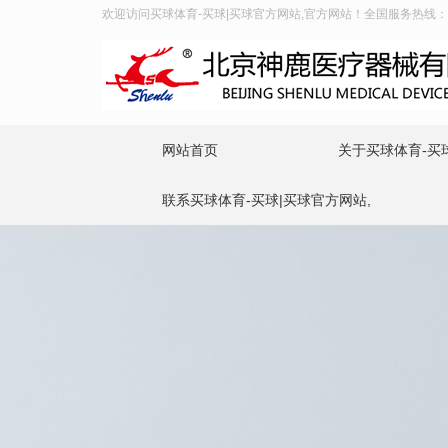
欢迎访问买球体育-买球|买球官方网站,官方网站！全国服务热线：400-
网站首页
关于买球体育-买
联系买球体育-买球|买球官方网站,