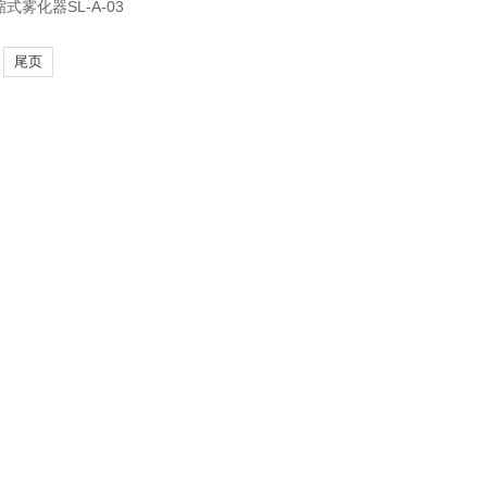
式雾化器SL-A-03
尾页