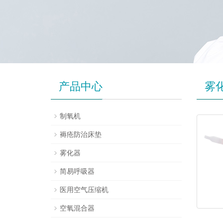
产品中心
雾
制氧机
褥疮防治床垫
雾化器
简易呼吸器
医用空气压缩机
空氧混合器