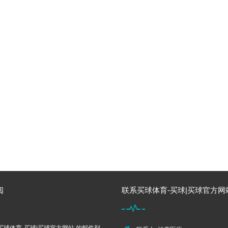
阅
联系买球体育-买球|买球官方网