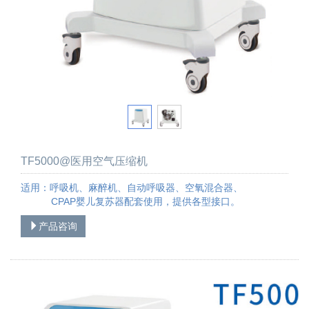
TF5000@医用空气压缩机
适用：呼吸机、麻醉机、自动呼吸器、空氧混合器、
CPAP婴儿复苏器配套使用，提供各型接口。
产品咨询