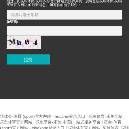
通过订阅买球体育-买球|买球官方网站,的邮件列表，您将更新买球体育-买球|
买球官方网站,的最新消息。 填写你的电子邮件：
验证码:
提交
华体会·体育 (sport)官方网站 - huatihui登录入口
|
乐鱼体育-乐鱼全站 |
乐鱼体育官方网站
|
乐鱼平台-乐鱼(中国)一站式服务平台
|
星空·体育
(sport)官方网站 - xingkong登录入口
|
买球体育官方网站_买球体育_买球