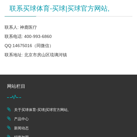
联系买球体育-买球|买球官方网站,
联系人: 神鹿医疗
联系电话: 400-993-6860
QQ:14675016（同微信）
联系地址: 北京市房山区琉璃河镇
网站栏目
关于买球体育-买球|买球官方网站,
产品中心
新闻动态