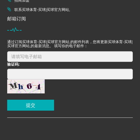
招商加盟
联系买球体育-买球|买球官方网站,
邮箱订阅
通过订阅买球体育-买球|买球官方网站,的邮件列表，您将更新买球体育-买球|
买球官方网站,的最新消息。 填写你的电子邮件：
验证码:
提交