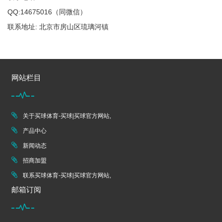
QQ:14675016（同微信）
联系地址: 北京市房山区琉璃河镇
网站栏目
关于买球体育-买球|买球官方网站,
产品中心
新闻动态
招商加盟
联系买球体育-买球|买球官方网站,
邮箱订阅