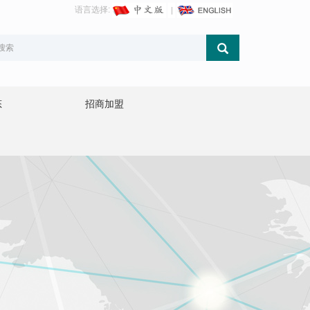
语言选择:
态
招商加盟