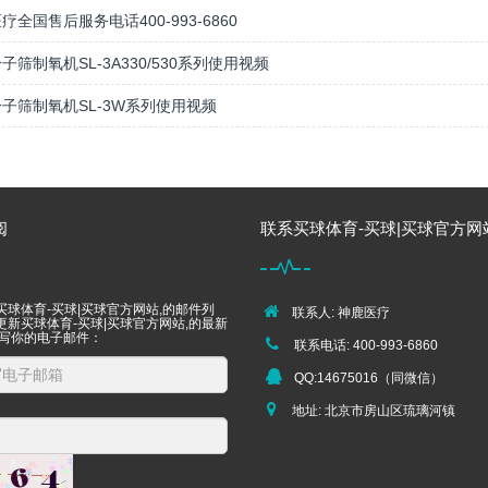
疗全国售后服务电话400-993-6860
子筛制氧机SL-3A330/530系列使用视频
子筛制氧机SL-3W系列使用视频
阅
联系买球体育-买球|买球官方网
买球体育-买球|买球官方网站,的邮件列
联系人: 神鹿医疗
更新买球体育-买球|买球官方网站,的最新
填写你的电子邮件：
联系电话: 400-993-6860
QQ:14675016（同微信）
地址: 北京市房山区琉璃河镇