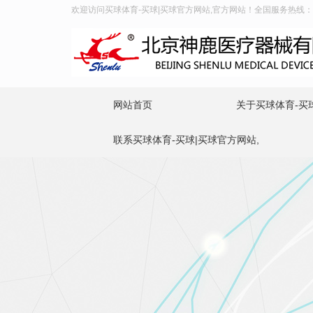
欢迎访问买球体育-买球|买球官方网站,官方网站！全国服务热线：400-
网站首页
关于买球体育-买
联系买球体育-买球|买球官方网站,